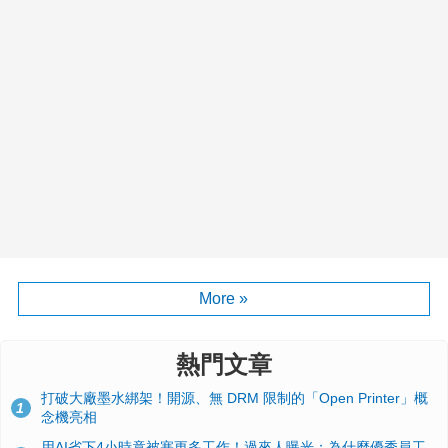
More »
熱門文章
打破大廠墨水綁架！開源、無 DRM 限制的「Open Printer」概
1
念機亮相
用AI省下4小時竟被塞更多工作！過來人曝光：為什麼優秀員工