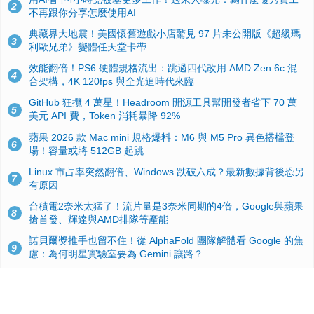
2
不再跟你分享怎麼使用AI
典藏界大地震！美國懷舊遊戲小店驚見 97 片未公開版《超級瑪
3
利歐兄弟》變體任天堂卡帶
效能翻倍！PS6 硬體規格流出：跳過四代改用 AMD Zen 6c 混
4
合架構，4K 120fps 與全光追時代來臨
GitHub 狂攬 4 萬星！Headroom 開源工具幫開發者省下 70 萬
5
美元 API 費，Token 消耗暴降 92%
蘋果 2026 款 Mac mini 規格爆料：M6 與 M5 Pro 異色搭檔登
6
場！容量或將 512GB 起跳
Linux 市占率突然翻倍、Windows 跌破六成？最新數據背後恐另
7
有原因
台積電2奈米太猛了！流片量是3奈米同期的4倍，Google與蘋果
8
搶首發、輝達與AMD排隊等產能
諾貝爾獎推手也留不住！從 AlphaFold 團隊解體看 Google 的焦
9
慮：為何明星實驗室要為 Gemini 讓路？
ASUS Pad 開賣！12.2 吋雙層 OLED、售價 19,900 元，指定電
10
信資費最低 0 元入手