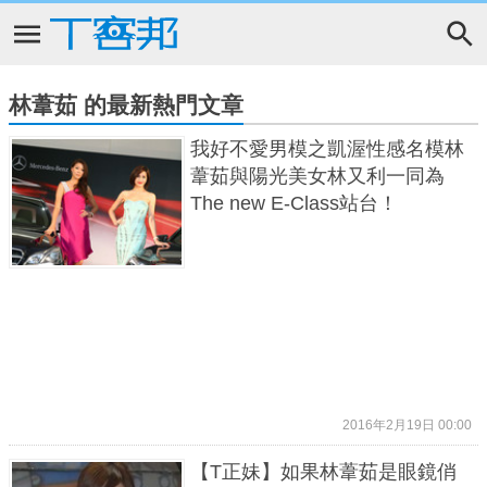
林葦茹 的最新熱門文章
我好不愛男模之凱渥性感名模林
葦茹與陽光美女林又利一同為
The new E-Class站台！
2016年2月19日 00:00
【T正妹】如果林葦茹是眼鏡俏