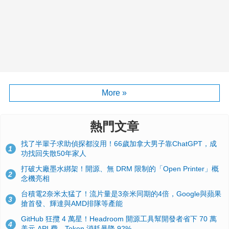
More »
熱門文章
找了半輩子求助偵探都沒用！66歲加拿大男子靠ChatGPT，成
1
功找回失散50年家人
打破大廠墨水綁架！開源、無 DRM 限制的「Open Printer」概
2
念機亮相
台積電2奈米太猛了！流片量是3奈米同期的4倍，Google與蘋果
3
搶首發、輝達與AMD排隊等產能
GitHub 狂攬 4 萬星！Headroom 開源工具幫開發者省下 70 萬
4
美元 API 費，Token 消耗暴降 92%