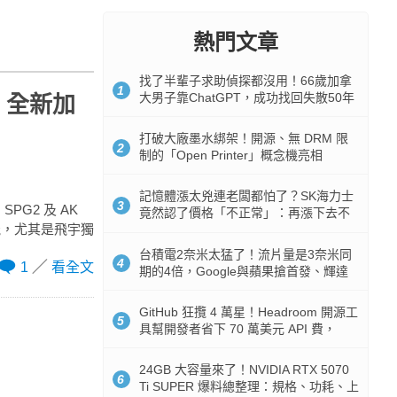
熱門文章
找了半輩子求助偵探都沒用！66歲加拿
1
大男子靠ChatGPT，成功找回失散50年
，全新加
家人
打破大廠墨水綁架！開源、無 DRM 限
2
制的「Open Printer」概念機亮相
記憶體漲太兇連老闆都怕了？SK海力士
3
G2 及 AK
竟然認了價格「不正常」：再漲下去不
能，尤其是飛宇獨
是好事
台積電2奈米太猛了！流片量是3奈米同
4
1
看全文
期的4倍，Google與蘋果搶首發、輝達
與AMD排隊等產能
GitHub 狂攬 4 萬星！Headroom 開源工
5
具幫開發者省下 70 萬美元 API 費，
Token 消耗暴降 92%
24GB 大容量來了！NVIDIA RTX 5070
6
Ti SUPER 爆料總整理：規格、功耗、上