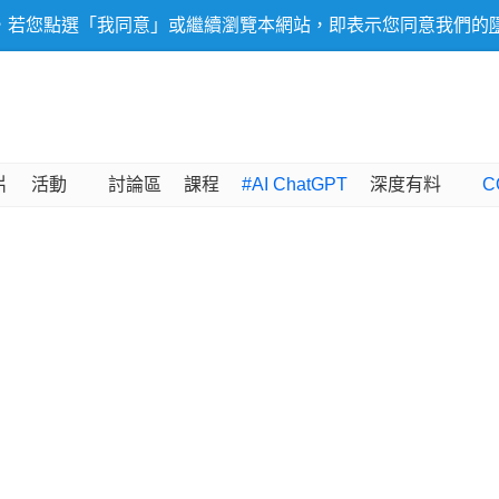
，若您點選「我同意」或繼續瀏覽本網站，即表示您同意我們的
片
活動
討論區
課程
#AI ChatGPT
深度有料
C