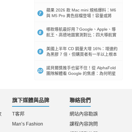
市時間
蘋果 2026 款 Mac mini 規格爆料：M6
7
與 M5 Pro 異色搭檔登場！容量或將
512GB 起跳
哪款導航最好用？Google、Apple、導
8
航王、高德地圖實測對比：四大導航實
測懶人包
美國上半年 CD 銷量大增 16%：增速約
9
為黑膠 7 倍，但購買者有一半以上根本
沒有播放器
諾貝爾獎推手也留不住！從 AlphaFold
10
團隊解體看 Google 的焦慮：為何明星
實驗室要為 Gemini 讓路？
旗下媒體與品牌
聯絡我們
款
T客邦
網站內容勘誤
Man’s Fashion
課程內容詢問