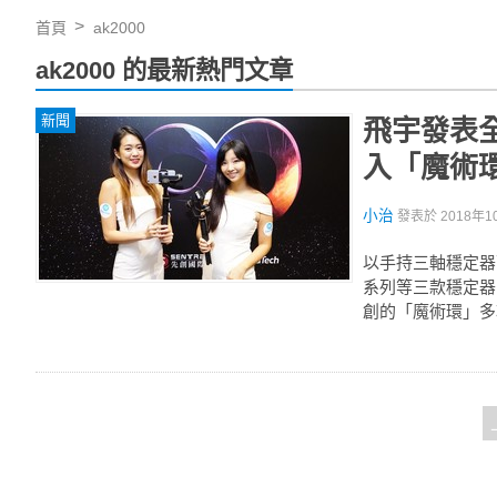
首頁
ak2000
ak2000 的最新熱門文章
新聞
飛宇發表全
入「魔術環
小治
發表於
2018年1
以手持三軸穩定器
系列等三款穩定器
創的「魔術環」多