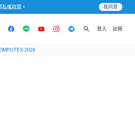
隱私權政策
。
我同意
登入
註冊
OMPUTEX 2026