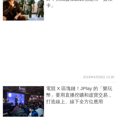
卡」
2019年9月09日 13:30
電競 X 區塊鏈！JPlay 的「樂玩
幣」要用直播挖礦和虛寶交易，
打造線上、線下全方位應用