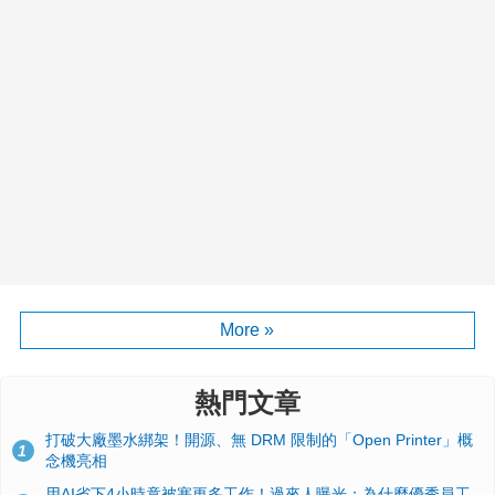
More »
熱門文章
打破大廠墨水綁架！開源、無 DRM 限制的「Open Printer」概
1
念機亮相
用AI省下4小時竟被塞更多工作！過來人曝光：為什麼優秀員工