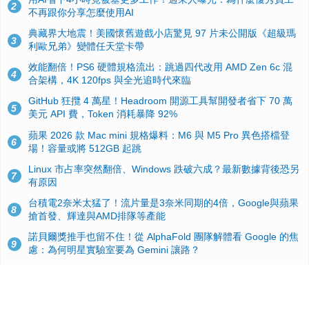
2
不再跟你分享怎麼使用AI
典藏界大地震！美國懷舊遊戲小店驚見 97 片未公開版《超級瑪
3
利歐兄弟》變體任天堂卡帶
效能翻倍！PS6 硬體規格流出：跳過四代改用 AMD Zen 6c 混
4
合架構，4K 120fps 與全光追時代來臨
GitHub 狂攬 4 萬星！Headroom 開源工具幫開發者省下 70 萬
5
美元 API 費，Token 消耗暴降 92%
蘋果 2026 款 Mac mini 規格爆料：M6 與 M5 Pro 異色搭檔登
6
場！容量或將 512GB 起跳
Linux 市占率突然翻倍、Windows 跌破六成？最新數據背後恐另
7
有原因
台積電2奈米太猛了！流片量是3奈米同期的4倍，Google與蘋果
8
搶首發、輝達與AMD排隊等產能
諾貝爾獎推手也留不住！從 AlphaFold 團隊解體看 Google 的焦
9
慮：為何明星實驗室要為 Gemini 讓路？
ASUS Pad 開賣！12.2 吋雙層 OLED、售價 19,900 元，指定電
10
信資費最低 0 元入手