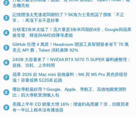
2
念機亮相
記憶體漲太兇連老闆都怕了？SK海力士竟然認了價格「不正
3
常」：再漲下去不是好事
台積電2奈米太猛了！流片量是3奈米同期的4倍，Google與蘋果
4
搶首發、輝達與AMD排隊等產能
GitHub 狂攬 4 萬星！Headroom 開源工具幫開發者省下 70 萬
5
美元 API 費，Token 消耗暴降 92%
24GB 大容量來了！NVIDIA RTX 5070 Ti SUPER 爆料總整理：
6
規格、功耗、上市時間
蘋果 2026 款 Mac mini 規格爆料：M6 與 M5 Pro 異色搭檔登
7
場！容量或將 512GB 起跳
哪款導航最好用？Google、Apple、導航王、高德地圖實測對
8
比：四大導航實測懶人包
美國上半年 CD 銷量大增 16%：增速約為黑膠 7 倍，但購買者
9
有一半以上根本沒有播放器
諾貝爾獎推手也留不住！從 AlphaFold 團隊解體看 Google 的焦
10
慮：為何明星實驗室要為 Gemini 讓路？