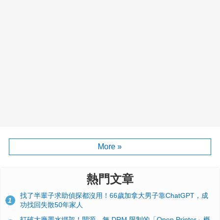
More »
熱門文章
找了半輩子求助偵探都沒用！66歲加拿大男子靠ChatGPT，成
1
功找回失散50年家人
打破大廠墨水綁架！開源、無 DRM 限制的「Open Printer」概