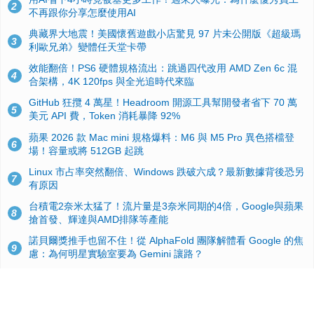
2
不再跟你分享怎麼使用AI
典藏界大地震！美國懷舊遊戲小店驚見 97 片未公開版《超級瑪
3
利歐兄弟》變體任天堂卡帶
效能翻倍！PS6 硬體規格流出：跳過四代改用 AMD Zen 6c 混
4
合架構，4K 120fps 與全光追時代來臨
GitHub 狂攬 4 萬星！Headroom 開源工具幫開發者省下 70 萬
5
美元 API 費，Token 消耗暴降 92%
蘋果 2026 款 Mac mini 規格爆料：M6 與 M5 Pro 異色搭檔登
6
場！容量或將 512GB 起跳
Linux 市占率突然翻倍、Windows 跌破六成？最新數據背後恐另
7
有原因
台積電2奈米太猛了！流片量是3奈米同期的4倍，Google與蘋果
8
搶首發、輝達與AMD排隊等產能
諾貝爾獎推手也留不住！從 AlphaFold 團隊解體看 Google 的焦
9
慮：為何明星實驗室要為 Gemini 讓路？
ASUS Pad 開賣！12.2 吋雙層 OLED、售價 19,900 元，指定電
10
信資費最低 0 元入手