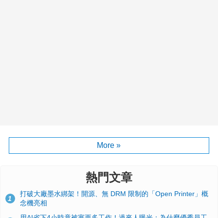
More »
熱門文章
打破大廠墨水綁架！開源、無 DRM 限制的「Open Printer」概
1
念機亮相
用AI省下4小時竟被塞更多工作！過來人曝光：為什麼優秀員工