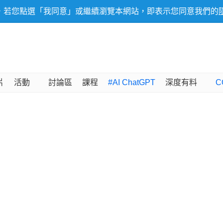
，若您點選「我同意」或繼續瀏覽本網站，即表示您同意我們的
片
活動
討論區
課程
#AI ChatGPT
深度有料
C