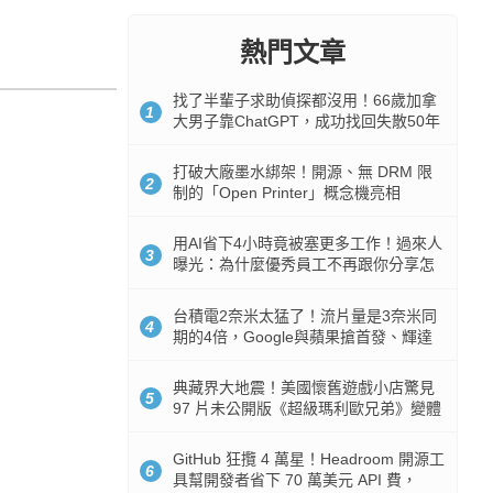
熱門文章
找了半輩子求助偵探都沒用！66歲加拿
1
大男子靠ChatGPT，成功找回失散50年
家人
打破大廠墨水綁架！開源、無 DRM 限
2
制的「Open Printer」概念機亮相
用AI省下4小時竟被塞更多工作！過來人
3
曝光：為什麼優秀員工不再跟你分享怎
麼使用AI
台積電2奈米太猛了！流片量是3奈米同
4
期的4倍，Google與蘋果搶首發、輝達
與AMD排隊等產能
典藏界大地震！美國懷舊遊戲小店驚見
5
97 片未公開版《超級瑪利歐兄弟》變體
任天堂卡帶
GitHub 狂攬 4 萬星！Headroom 開源工
6
具幫開發者省下 70 萬美元 API 費，