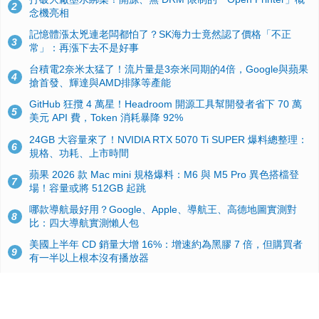
2
念機亮相
記憶體漲太兇連老闆都怕了？SK海力士竟然認了價格「不正
3
常」：再漲下去不是好事
台積電2奈米太猛了！流片量是3奈米同期的4倍，Google與蘋果
4
搶首發、輝達與AMD排隊等產能
GitHub 狂攬 4 萬星！Headroom 開源工具幫開發者省下 70 萬
5
美元 API 費，Token 消耗暴降 92%
24GB 大容量來了！NVIDIA RTX 5070 Ti SUPER 爆料總整理：
6
規格、功耗、上市時間
蘋果 2026 款 Mac mini 規格爆料：M6 與 M5 Pro 異色搭檔登
7
場！容量或將 512GB 起跳
哪款導航最好用？Google、Apple、導航王、高德地圖實測對
8
比：四大導航實測懶人包
美國上半年 CD 銷量大增 16%：增速約為黑膠 7 倍，但購買者
9
有一半以上根本沒有播放器
諾貝爾獎推手也留不住！從 AlphaFold 團隊解體看 Google 的焦
10
慮：為何明星實驗室要為 Gemini 讓路？