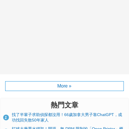
More »
熱門文章
找了半輩子求助偵探都沒用！66歲加拿大男子靠ChatGPT，成
1
功找回失散50年家人
打破大廠墨水綁架！開源、無 DRM 限制的「Open Printer」概