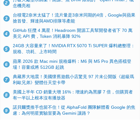
2
念機亮相
台積電2奈米太猛了！流片量是3奈米同期的4倍，Google與蘋果
3
搶首發、輝達與AMD排隊等產能
GitHub 狂攬 4 萬星！Headroom 開源工具幫開發者省下 70 萬
4
美元 API 費，Token 消耗暴降 92%
24GB 大容量來了！NVIDIA RTX 5070 Ti SUPER 爆料總整理：
5
規格、功耗、上市時間
蘋果 2026 款 Mac mini 規格爆料：M6 與 M5 Pro 異色搭檔登
6
場！容量或將 512GB 起跳
典藏界大地震！美國懷舊遊戲小店驚見 97 片未公開版《超級瑪
7
利歐兄弟》變體任天堂卡帶
美國上半年 CD 銷量大增 16%：增速約為黑膠 7 倍，但購買者
8
有一半以上根本沒有播放器
諾貝爾獎推手也留不住！從 AlphaFold 團隊解體看 Google 的焦
9
慮：為何明星實驗室要為 Gemini 讓路？
用AI省下4小時竟被塞更多工作！過來人曝光：為什麼優秀員工
10
不再跟你分享怎麼使用AI