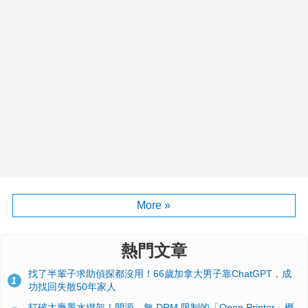
More »
熱門文章
找了半輩子求助偵探都沒用！66歲加拿大男子靠ChatGPT，成
1
功找回失散50年家人
打破大廠墨水綁架！開源、無 DRM 限制的「Open Printer」概