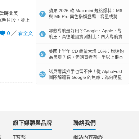
市時間
蘋果 2026 款 Mac mini 規格爆料：M6
。當時北美
7
與 M5 Pro 異色搭檔登場！容量或將
段說明片段，並上
512GB 起跳
哪款導航最好用？Google、Apple、導
0
看全文
8
航王、高德地圖實測對比：四大導航實
測懶人包
美國上半年 CD 銷量大增 16%：增速約
9
為黑膠 7 倍，但購買者有一半以上根本
沒有播放器
諾貝爾獎推手也留不住！從 AlphaFold
10
團隊解體看 Google 的焦慮：為何明星
實驗室要為 Gemini 讓路？
旗下媒體與品牌
聯絡我們
款
T客邦
網站內容勘誤