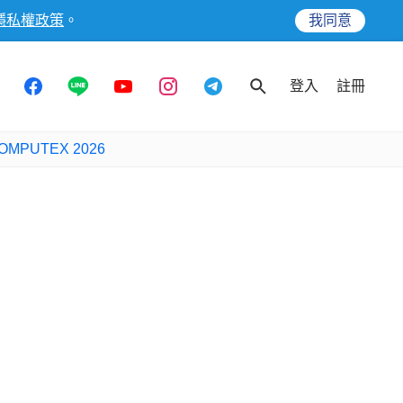
隱私權政策
。
我同意
登入
註冊
OMPUTEX 2026