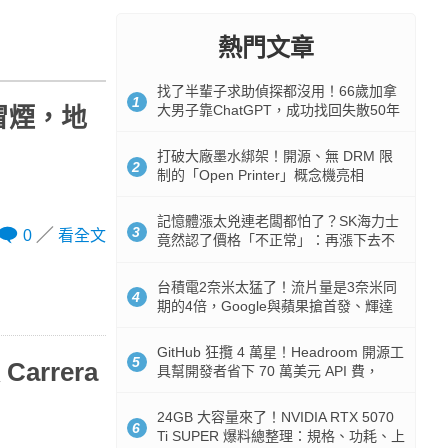
熱門文章
找了半輩子求助偵探都沒用！66歲加拿
1
大男子靠ChatGPT，成功找回失散50年
門冒煙，地
家人
打破大廠墨水綁架！開源、無 DRM 限
2
制的「Open Printer」概念機亮相
記憶體漲太兇連老闆都怕了？SK海力士
3
0
看全文
竟然認了價格「不正常」：再漲下去不
是好事
台積電2奈米太猛了！流片量是3奈米同
4
期的4倍，Google與蘋果搶首發、輝達
與AMD排隊等產能
GitHub 狂攬 4 萬星！Headroom 開源工
5
rrera
具幫開發者省下 70 萬美元 API 費，
Token 消耗暴降 92%
24GB 大容量來了！NVIDIA RTX 5070
6
Ti SUPER 爆料總整理：規格、功耗、上