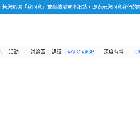
，若您點選「我同意」或繼續瀏覽本網站，即表示您同意我們的
片
活動
討論區
課程
#AI ChatGPT
深度有料
C