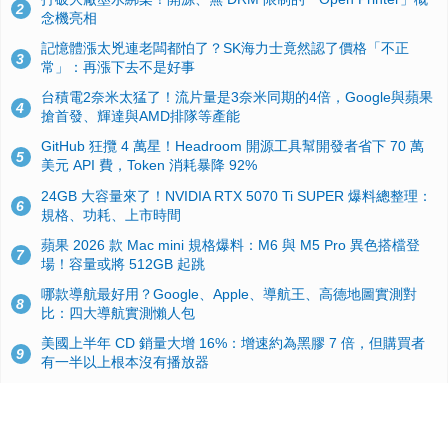
2
念機亮相
記憶體漲太兇連老闆都怕了？SK海力士竟然認了價格「不正
3
常」：再漲下去不是好事
台積電2奈米太猛了！流片量是3奈米同期的4倍，Google與蘋果
4
搶首發、輝達與AMD排隊等產能
GitHub 狂攬 4 萬星！Headroom 開源工具幫開發者省下 70 萬
5
美元 API 費，Token 消耗暴降 92%
24GB 大容量來了！NVIDIA RTX 5070 Ti SUPER 爆料總整理：
6
規格、功耗、上市時間
蘋果 2026 款 Mac mini 規格爆料：M6 與 M5 Pro 異色搭檔登
7
場！容量或將 512GB 起跳
哪款導航最好用？Google、Apple、導航王、高德地圖實測對
8
比：四大導航實測懶人包
美國上半年 CD 銷量大增 16%：增速約為黑膠 7 倍，但購買者
9
有一半以上根本沒有播放器
諾貝爾獎推手也留不住！從 AlphaFold 團隊解體看 Google 的焦
10
慮：為何明星實驗室要為 Gemini 讓路？