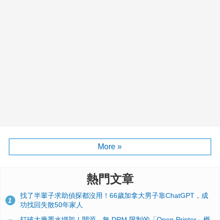
More »
熱門文章
找了半輩子求助偵探都沒用！66歲加拿大男子靠ChatGPT，成
1
功找回失散50年家人
打破大廠墨水綁架！開源、無 DRM 限制的「Open Printer」概