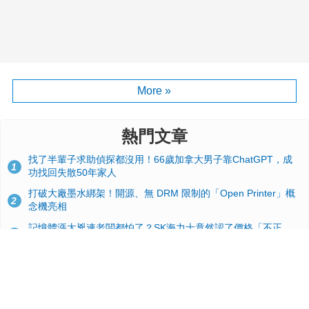
More »
熱門文章
找了半輩子求助偵探都沒用！66歲加拿大男子靠ChatGPT，成
1
功找回失散50年家人
打破大廠墨水綁架！開源、無 DRM 限制的「Open Printer」概
2
念機亮相
記憶體漲太兇連老闆都怕了？SK海力士竟然認了價格「不正
3
常」：再漲下去不是好事
台積電2奈米太猛了！流片量是3奈米同期的4倍，Google與蘋果
4
搶首發、輝達與AMD排隊等產能
GitHub 狂攬 4 萬星！Headroom 開源工具幫開發者省下 70 萬
5
美元 API 費，Token 消耗暴降 92%