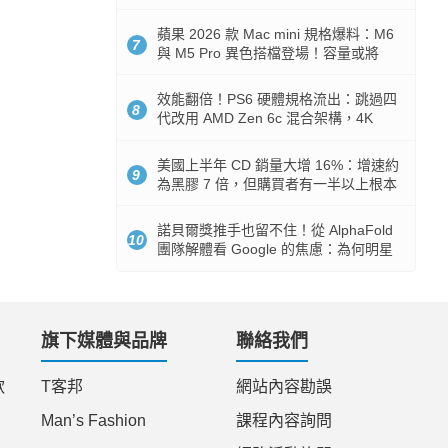
Token 消耗暴降 92%
蘋果 2026 款 Mac mini 規格爆料：M6
7
與 M5 Pro 異色搭檔登場！容量或將
512GB 起跳
效能翻倍！PS6 硬體規格流出：跳過四
8
代改用 AMD Zen 6c 混合架構，4K
120fps 與全光追時代來臨
美國上半年 CD 銷量大增 16%：增速約
9
為黑膠 7 倍，但購買者有一半以上根本
沒有播放器
諾貝爾獎推手也留不住！從 AlphaFold
10
團隊解體看 Google 的焦慮：為何明星
實驗室要為 Gemini 讓路？
旗下媒體與品牌
聯絡我們
款
T客邦
網站內容勘誤
Man’s Fashion
課程內容詢問