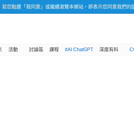
，若您點選「我同意」或繼續瀏覽本網站，即表示您同意我們的
片
活動
討論區
課程
#AI ChatGPT
深度有料
C