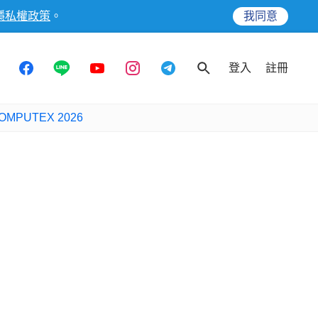
隱私權政策
。
我同意
登入
註冊
OMPUTEX 2026