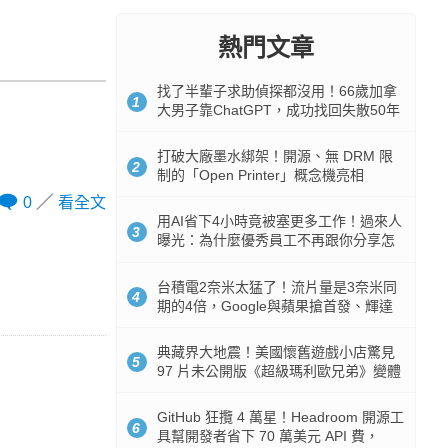
熱門文章
找了半輩子求助偵探都沒用！66歲加拿
1
大男子靠ChatGPT，成功找回失散50年
家人
打破大廠墨水綁架！開源、無 DRM 限
2
制的「Open Printer」概念機亮相
0
看全文
用AI省下4小時竟被塞更多工作！過來人
3
曝光：為什麼優秀員工不再跟你分享怎
麼使用AI
台積電2奈米太猛了！流片量是3奈米同
4
期的4倍，Google與蘋果搶首發、輝達
與AMD排隊等產能
典藏界大地震！美國懷舊遊戲小店驚見
5
97 片未公開版《超級瑪利歐兄弟》變體
任天堂卡帶
GitHub 狂攬 4 萬星！Headroom 開源工
6
具幫開發者省下 70 萬美元 API 費，