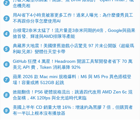
2
念機亮相
用AI省下4小時竟被塞更多工作！過來人曝光：為什麼優秀員工
3
不再跟你分享怎麼使用AI
台積電2奈米太猛了！流片量是3奈米同期的4倍，Google與蘋果
4
搶首發、輝達與AMD排隊等產能
典藏界大地震！美國懷舊遊戲小店驚見 97 片未公開版《超級瑪
5
利歐兄弟》變體任天堂卡帶
GitHub 狂攬 4 萬星！Headroom 開源工具幫開發者省下 70 萬
6
美元 API 費，Token 消耗暴降 92%
蘋果 2026 款 Mac mini 規格爆料：M6 與 M5 Pro 異色搭檔登
7
場！容量或將 512GB 起跳
效能翻倍！PS6 硬體規格流出：跳過四代改用 AMD Zen 6c 混
8
合架構，4K 120fps 與全光追時代來臨
美國上半年 CD 銷量大增 16%：增速約為黑膠 7 倍，但購買者
9
有一半以上根本沒有播放器
諾貝爾獎推手也留不住！從 AlphaFold 團隊解體看 Google 的焦
10
慮：為何明星實驗室要為 Gemini 讓路？