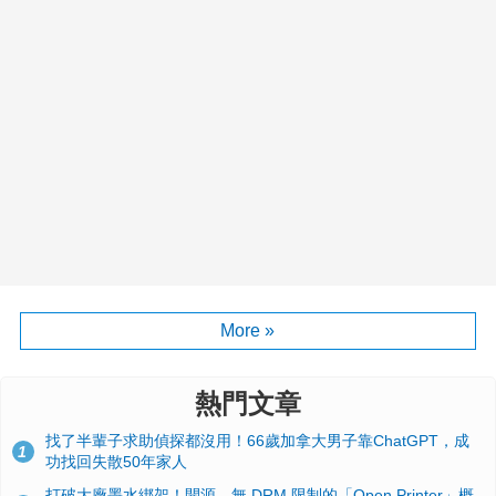
More »
熱門文章
找了半輩子求助偵探都沒用！66歲加拿大男子靠ChatGPT，成
1
功找回失散50年家人
打破大廠墨水綁架！開源、無 DRM 限制的「Open Printer」概