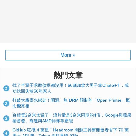
More »
熱門文章
找了半輩子求助偵探都沒用！66歲加拿大男子靠ChatGPT，成
1
功找回失散50年家人
打破大廠墨水綁架！開源、無 DRM 限制的「Open Printer」概
2
念機亮相
台積電2奈米太猛了！流片量是3奈米同期的4倍，Google與蘋果
3
搶首發、輝達與AMD排隊等產能
GitHub 狂攬 4 萬星！Headroom 開源工具幫開發者省下 70 萬
4
美元 API 費，Token 消耗暴降 92%