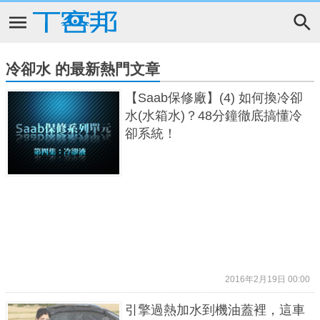
冷卻水 的最新熱門文章
【Saab保修廠】(4) 如何換冷卻
水(水箱水)？48分鐘徹底搞懂冷
卻系統！
2016年2月19日 00:00
引擎過熱加水到機油蓋裡，這車