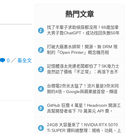
熱門文章
找了半輩子求助偵探都沒用！66歲加拿
1
大男子靠ChatGPT，成功找回失散50年
家人
打破大廠墨水綁架！開源、無 DRM 限
2
制的「Open Printer」概念機亮相
0
看全文
記憶體漲太兇連老闆都怕了？SK海力士
3
竟然認了價格「不正常」：再漲下去不
是好事
台積電2奈米太猛了！流片量是3奈米同
4
期的4倍，Google與蘋果搶首發、輝達
與AMD排隊等產能
GitHub 狂攬 4 萬星！Headroom 開源工
5
具幫開發者省下 70 萬美元 API 費，
Token 消耗暴降 92%
24GB 大容量來了！NVIDIA RTX 5070
6
Ti SUPER 爆料總整理：規格、功耗、上