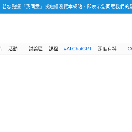
，若您點選「我同意」或繼續瀏覽本網站，即表示您同意我們的
片
活動
討論區
課程
#AI ChatGPT
深度有料
C