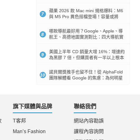
市時間
蘋果 2026 款 Mac mini 規格爆料：M6
7
與 M5 Pro 異色搭檔登場！容量或將
512GB 起跳
哪款導航最好用？Google、Apple、導
8
航王、高德地圖實測對比：四大導航實
測懶人包
美國上半年 CD 銷量大增 16%：增速約
9
為黑膠 7 倍，但購買者有一半以上根本
沒有播放器
諾貝爾獎推手也留不住！從 AlphaFold
10
團隊解體看 Google 的焦慮：為何明星
實驗室要為 Gemini 讓路？
旗下媒體與品牌
聯絡我們
款
T客邦
網站內容勘誤
Man’s Fashion
課程內容詢問