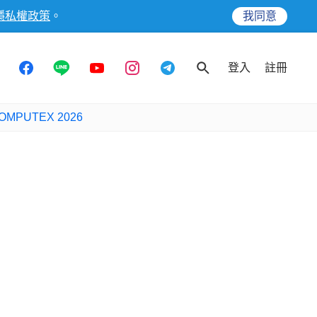
隱私權政策
。
我同意
登入
註冊
OMPUTEX 2026