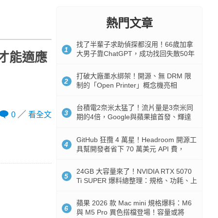
熱門文章
找了半輩子求助偵探都沒用！66歲加拿
1
大男子靠ChatGPT，成功找回失散50年
才能適應
家人
打破大廠墨水綁架！開源、無 DRM 限
2
制的「Open Printer」概念機亮相
台積電2奈米太猛了！流片量是3奈米同
3
0
看全文
期的4倍，Google與蘋果搶首發、輝達
與AMD排隊等產能
GitHub 狂攬 4 萬星！Headroom 開源工
4
具幫開發者省下 70 萬美元 API 費，
Token 消耗暴降 92%
24GB 大容量來了！NVIDIA RTX 5070
5
Ti SUPER 爆料總整理：規格、功耗、上
市時間
蘋果 2026 款 Mac mini 規格爆料：M6
6
與 M5 Pro 異色搭檔登場！容量或將