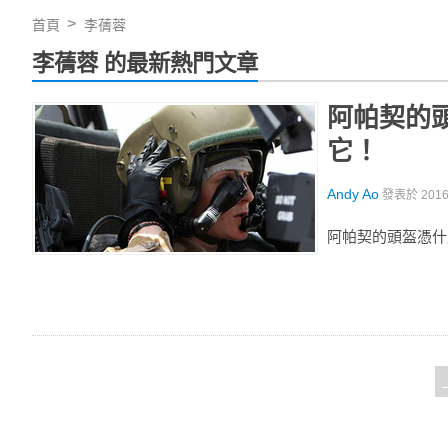
首頁
李蒨蓉
李蒨蓉 的最新熱門文章
阿帕契的
它！
Andy Ao
發表於
201
阿帕契的頭盔憑什