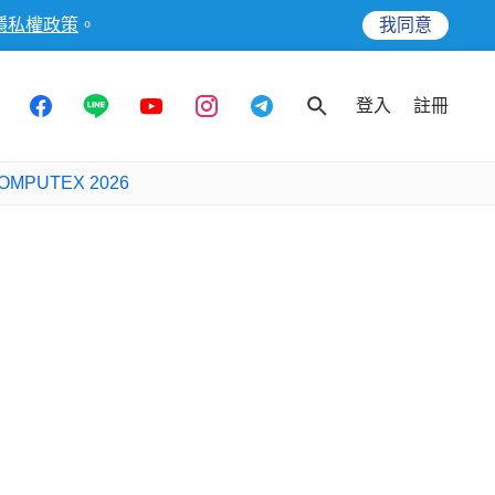
隱私權政策
。
我同意
登入
註冊
OMPUTEX 2026