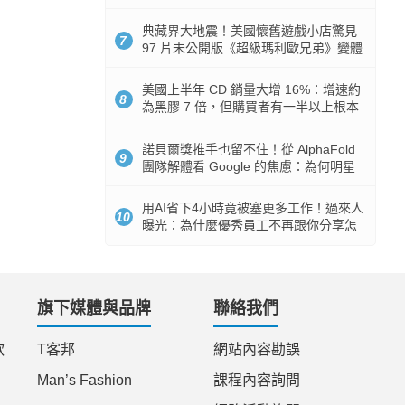
512GB 起跳
典藏界大地震！美國懷舊遊戲小店驚見
7
97 片未公開版《超級瑪利歐兄弟》變體
任天堂卡帶
美國上半年 CD 銷量大增 16%：增速約
8
為黑膠 7 倍，但購買者有一半以上根本
沒有播放器
諾貝爾獎推手也留不住！從 AlphaFold
9
團隊解體看 Google 的焦慮：為何明星
實驗室要為 Gemini 讓路？
用AI省下4小時竟被塞更多工作！過來人
10
曝光：為什麼優秀員工不再跟你分享怎
麼使用AI
旗下媒體與品牌
聯絡我們
款
T客邦
網站內容勘誤
Man’s Fashion
課程內容詢問