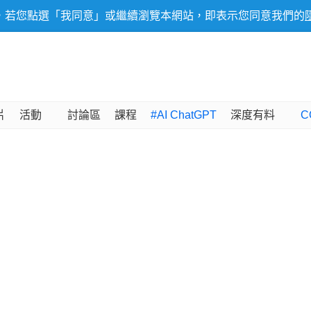
，若您點選「我同意」或繼續瀏覽本網站，即表示您同意我們的
片
活動
討論區
課程
#AI ChatGPT
深度有料
C