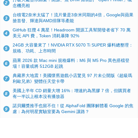
2
念機亮相
台積電2奈米太猛了！流片量是3奈米同期的4倍，Google與蘋果
3
搶首發、輝達與AMD排隊等產能
GitHub 狂攬 4 萬星！Headroom 開源工具幫開發者省下 70 萬
4
美元 API 費，Token 消耗暴降 92%
24GB 大容量來了！NVIDIA RTX 5070 Ti SUPER 爆料總整理：
5
規格、功耗、上市時間
蘋果 2026 款 Mac mini 規格爆料：M6 與 M5 Pro 異色搭檔登
6
場！容量或將 512GB 起跳
典藏界大地震！美國懷舊遊戲小店驚見 97 片未公開版《超級瑪
7
利歐兄弟》變體任天堂卡帶
美國上半年 CD 銷量大增 16%：增速約為黑膠 7 倍，但購買者
8
有一半以上根本沒有播放器
諾貝爾獎推手也留不住！從 AlphaFold 團隊解體看 Google 的焦
9
慮：為何明星實驗室要為 Gemini 讓路？
用AI省下4小時竟被塞更多工作！過來人曝光：為什麼優秀員工
10
不再跟你分享怎麼使用AI