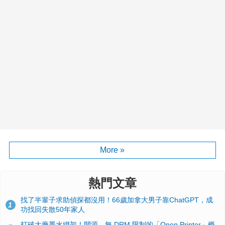
More »
熱門文章
找了半輩子求助偵探都沒用！66歲加拿大男子靠ChatGPT，成
1
功找回失散50年家人
打破大廠墨水綁架！開源、無 DRM 限制的「Open Printer」概