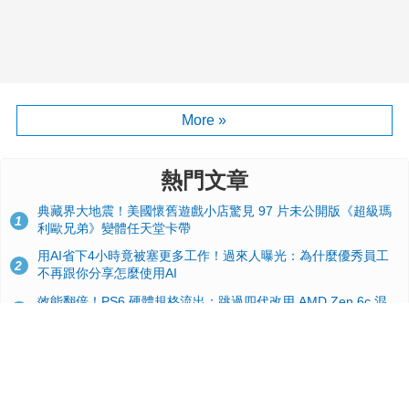
More »
熱門文章
典藏界大地震！美國懷舊遊戲小店驚見 97 片未公開版《超級瑪
1
利歐兄弟》變體任天堂卡帶
用AI省下4小時竟被塞更多工作！過來人曝光：為什麼優秀員工
2
不再跟你分享怎麼使用AI
效能翻倍！PS6 硬體規格流出：跳過四代改用 AMD Zen 6c 混
3
合架構，4K 120fps 與全光追時代來臨
打破大廠墨水綁架！開源、無 DRM 限制的「Open Printer」概
4
念機亮相
蘋果 2026 款 Mac mini 規格爆料：M6 與 M5 Pro 異色搭檔登
5
場！容量或將 512GB 起跳