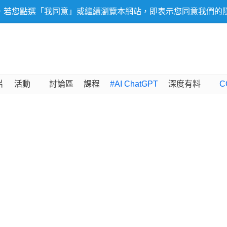
，若您點選「我同意」或繼續瀏覽本網站，即表示您同意我們的
片
活動
討論區
課程
#AI ChatGPT
深度有料
C