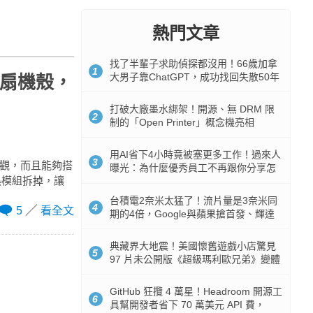
熱門文章
找了半輩子求助偵探都沒用！66歲加拿
1
大男子靠ChatGPT，成功找回失散50年
無風扇機殼，
家人
打破大廠墨水綁架！開源、無 DRM 限
2
制的「Open Printer」概念機亮相
用AI省下4小時竟被塞更多工作！過來人
3
的外觀，而且能夠搭
曝光：為什麼優秀員工不再跟你分享怎
熱模組拆掉，讓
麼使用AI
台積電2奈米太猛了！流片量是3奈米同
4
5
看全文
期的4倍，Google與蘋果搶首發、輝達
與AMD排隊等產能
典藏界大地震！美國懷舊遊戲小店驚見
5
97 片未公開版《超級瑪利歐兄弟》變體
任天堂卡帶
GitHub 狂攬 4 萬星！Headroom 開源工
6
具幫開發者省下 70 萬美元 API 費，