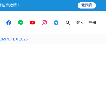
隱私權政策
。
我同意
登入
註冊
OMPUTEX 2026