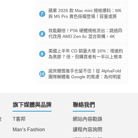
Token 消耗暴降 92%
蘋果 2026 款 Mac mini 規格爆料：M6
7
與 M5 Pro 異色搭檔登場！容量或將
512GB 起跳
效能翻倍！PS6 硬體規格流出：跳過四
8
代改用 AMD Zen 6c 混合架構，4K
120fps 與全光追時代來臨
美國上半年 CD 銷量大增 16%：增速約
9
為黑膠 7 倍，但購買者有一半以上根本
沒有播放器
諾貝爾獎推手也留不住！從 AlphaFold
10
團隊解體看 Google 的焦慮：為何明星
實驗室要為 Gemini 讓路？
旗下媒體與品牌
聯絡我們
款
T客邦
網站內容勘誤
Man’s Fashion
課程內容詢問