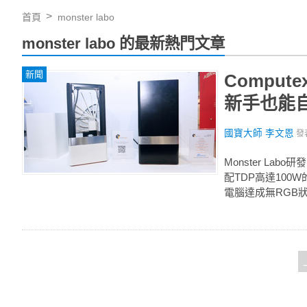
首頁
monster labo
monster labo 的最新熱門文章
新聞
Comput
新手也能
國寶大師 李文恩
發
Monster La
配TDP高達10
電腦達成無RGB