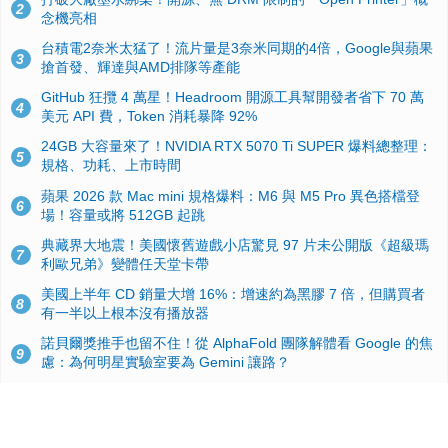
2
念機亮相
台積電2奈米太猛了！流片量是3奈米同期的4倍，Google與蘋果
3
搶首發、輝達與AMD排隊等產能
GitHub 狂攬 4 萬星！Headroom 開源工具幫開發者省下 70 萬
4
美元 API 費，Token 消耗暴降 92%
24GB 大容量來了！NVIDIA RTX 5070 Ti SUPER 爆料總整理：
5
規格、功耗、上市時間
蘋果 2026 款 Mac mini 規格爆料：M6 與 M5 Pro 異色搭檔登
6
場！容量或將 512GB 起跳
典藏界大地震！美國懷舊遊戲小店驚見 97 片未公開版《超級瑪
7
利歐兄弟》變體任天堂卡帶
美國上半年 CD 銷量大增 16%：增速約為黑膠 7 倍，但購買者
8
有一半以上根本沒有播放器
諾貝爾獎推手也留不住！從 AlphaFold 團隊解體看 Google 的焦
9
慮：為何明星實驗室要為 Gemini 讓路？
用AI省下4小時竟被塞更多工作！過來人曝光：為什麼優秀員工
10
不再跟你分享怎麼使用AI