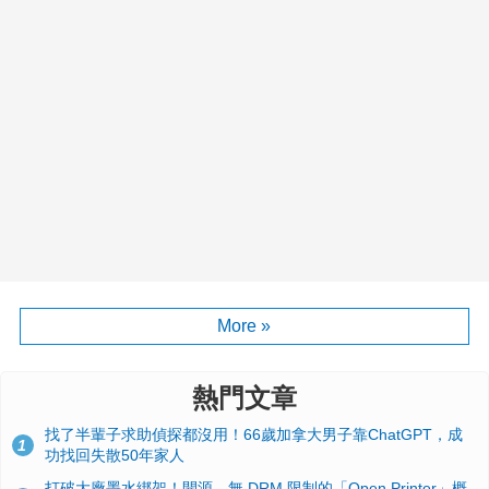
More »
熱門文章
找了半輩子求助偵探都沒用！66歲加拿大男子靠ChatGPT，成
1
功找回失散50年家人
打破大廠墨水綁架！開源、無 DRM 限制的「Open Printer」概