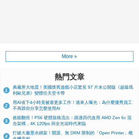
More »
熱門文章
典藏界大地震！美國懷舊遊戲小店驚見 97 片未公開版《超級瑪
1
利歐兄弟》變體任天堂卡帶
用AI省下4小時竟被塞更多工作！過來人曝光：為什麼優秀員工
2
不再跟你分享怎麼使用AI
效能翻倍！PS6 硬體規格流出：跳過四代改用 AMD Zen 6c 混
3
合架構，4K 120fps 與全光追時代來臨
打破大廠墨水綁架！開源、無 DRM 限制的「Open Printer」概
4
念機亮相