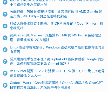
2
不再跟你分享怎麼使用AI
效能翻倍！PS6 硬體規格流出：跳過四代改用 AMD Zen 6c 混
3
合架構，4K 120fps 與全光追時代來臨
打破大廠墨水綁架！開源、無 DRM 限制的「Open Printer」概
4
念機亮相
蘋果 2026 款 Mac mini 規格爆料：M6 與 M5 Pro 異色搭檔登
5
場！容量或將 512GB 起跳
Linux 市占率突然翻倍、Windows 跌破六成？最新數據背後恐另
6
有原因
諾貝爾獎推手也留不住！從 AlphaFold 團隊解體看 Google 的焦
7
慮：為何明星實驗室要為 Gemini 讓路？
ASUS Pad 開賣！12.2 吋雙層 OLED、售價 19,900 元，指定電
8
信資費最低 0 元入手
Codex、Work、Chat到底該選誰？OpenAI 總裁坦承 ChatGPT
9
目前程式介面混亂：未來用戶將不用區分
手機真的能「一鍵自毀」！他靠這招讓海關查不到資料卻被告，
10
GrapheneOS開源隱私系統官方力挺