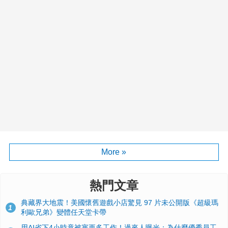
More »
熱門文章
典藏界大地震！美國懷舊遊戲小店驚見 97 片未公開版《超級瑪
1
利歐兄弟》變體任天堂卡帶
用AI省下4小時竟被塞更多工作！過來人曝光：為什麼優秀員工