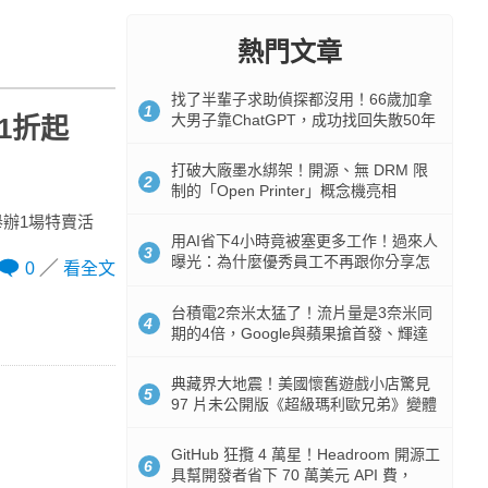
熱門文章
找了半輩子求助偵探都沒用！66歲加拿
1
大男子靠ChatGPT，成功找回失散50年
1折起
家人
打破大廠墨水綁架！開源、無 DRM 限
2
制的「Open Printer」概念機亮相
舉辦1場特賣活
用AI省下4小時竟被塞更多工作！過來人
3
曝光：為什麼優秀員工不再跟你分享怎
0
看全文
麼使用AI
台積電2奈米太猛了！流片量是3奈米同
4
期的4倍，Google與蘋果搶首發、輝達
與AMD排隊等產能
典藏界大地震！美國懷舊遊戲小店驚見
5
97 片未公開版《超級瑪利歐兄弟》變體
任天堂卡帶
GitHub 狂攬 4 萬星！Headroom 開源工
6
具幫開發者省下 70 萬美元 API 費，