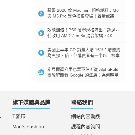
Token 消耗暴降 92%
蘋果 2026 款 Mac mini 規格爆料：M6
7
與 M5 Pro 異色搭檔登場！容量或將
512GB 起跳
效能翻倍！PS6 硬體規格流出：跳過四
8
代改用 AMD Zen 6c 混合架構，4K
120fps 與全光追時代來臨
美國上半年 CD 銷量大增 16%：增速約
9
為黑膠 7 倍，但購買者有一半以上根本
沒有播放器
諾貝爾獎推手也留不住！從 AlphaFold
10
團隊解體看 Google 的焦慮：為何明星
實驗室要為 Gemini 讓路？
旗下媒體與品牌
聯絡我們
款
T客邦
網站內容勘誤
Man’s Fashion
課程內容詢問