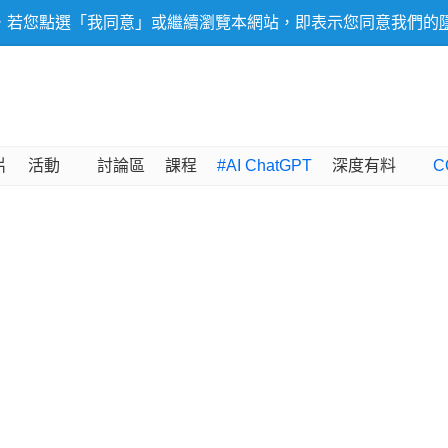
，若您點選「我同意」或繼續瀏覽本網站，即表示您同意我們的
片
活動
討論區
課程
#AI ChatGPT
深度有料
C