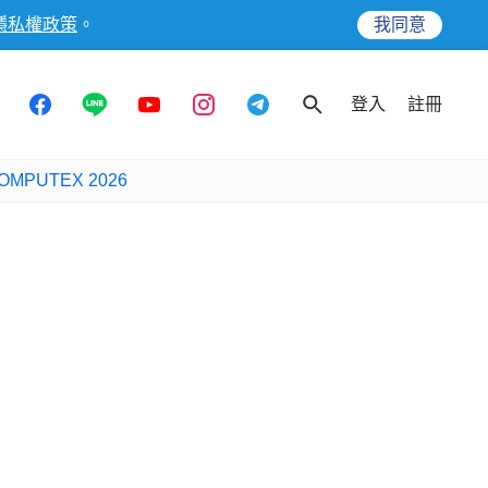
隱私權政策
。
我同意
登入
註冊
OMPUTEX 2026