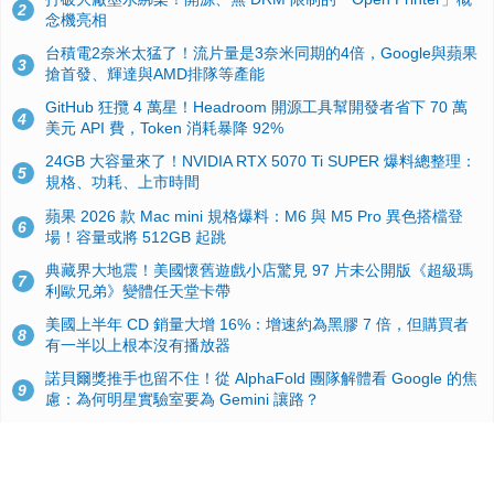
2
念機亮相
台積電2奈米太猛了！流片量是3奈米同期的4倍，Google與蘋果
3
搶首發、輝達與AMD排隊等產能
GitHub 狂攬 4 萬星！Headroom 開源工具幫開發者省下 70 萬
4
美元 API 費，Token 消耗暴降 92%
24GB 大容量來了！NVIDIA RTX 5070 Ti SUPER 爆料總整理：
5
規格、功耗、上市時間
蘋果 2026 款 Mac mini 規格爆料：M6 與 M5 Pro 異色搭檔登
6
場！容量或將 512GB 起跳
典藏界大地震！美國懷舊遊戲小店驚見 97 片未公開版《超級瑪
7
利歐兄弟》變體任天堂卡帶
美國上半年 CD 銷量大增 16%：增速約為黑膠 7 倍，但購買者
8
有一半以上根本沒有播放器
諾貝爾獎推手也留不住！從 AlphaFold 團隊解體看 Google 的焦
9
慮：為何明星實驗室要為 Gemini 讓路？
用AI省下4小時竟被塞更多工作！過來人曝光：為什麼優秀員工
10
不再跟你分享怎麼使用AI