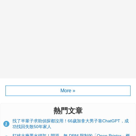
More »
熱門文章
找了半輩子求助偵探都沒用！66歲加拿大男子靠ChatGPT，成
1
功找回失散50年家人
打破大廠墨水綁架！開源、無 DRM 限制的「Open Printer」概