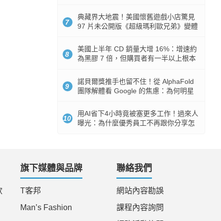
512GB 起跳
典藏界大地震！美國懷舊遊戲小店驚見
7
97 片未公開版《超級瑪利歐兄弟》變體
任天堂卡帶
美國上半年 CD 銷量大增 16%：增速約
8
為黑膠 7 倍，但購買者有一半以上根本
沒有播放器
諾貝爾獎推手也留不住！從 AlphaFold
9
團隊解體看 Google 的焦慮：為何明星
實驗室要為 Gemini 讓路？
用AI省下4小時竟被塞更多工作！過來人
10
曝光：為什麼優秀員工不再跟你分享怎
麼使用AI
旗下媒體與品牌
聯絡我們
款
T客邦
網站內容勘誤
Man’s Fashion
課程內容詢問