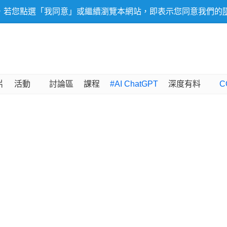
，若您點選「我同意」或繼續瀏覽本網站，即表示您同意我們的
片
活動
討論區
課程
#AI ChatGPT
深度有料
C