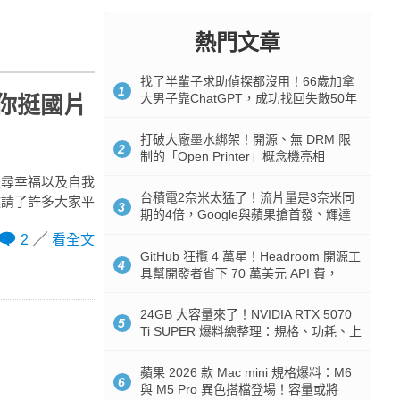
熱門文章
找了半輩子求助偵探都沒用！66歲加拿
1
大男子靠ChatGPT，成功找回失散50年
你挺國片
家人
打破大廠墨水綁架！開源、無 DRM 限
2
制的「Open Printer」概念機亮相
追尋幸福以及自我
台積電2奈米太猛了！流片量是3奈米同
邀請了許多大家平
3
期的4倍，Google與蘋果搶首發、輝達
與AMD排隊等產能
2
看全文
GitHub 狂攬 4 萬星！Headroom 開源工
4
具幫開發者省下 70 萬美元 API 費，
Token 消耗暴降 92%
24GB 大容量來了！NVIDIA RTX 5070
5
Ti SUPER 爆料總整理：規格、功耗、上
市時間
蘋果 2026 款 Mac mini 規格爆料：M6
6
與 M5 Pro 異色搭檔登場！容量或將