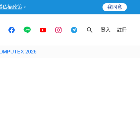
隱私權政策
。
我同意
登入
註冊
OMPUTEX 2026