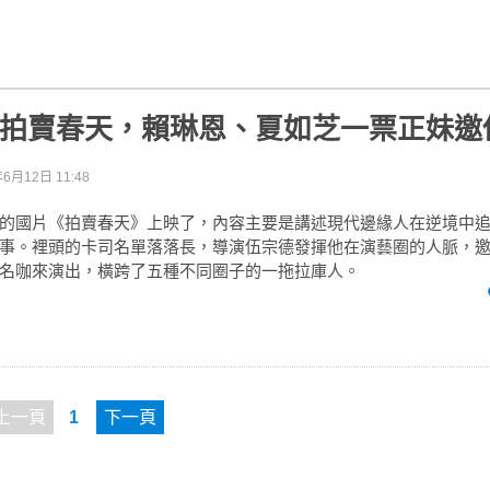
】拍賣春天，賴琳恩、夏如芝一票正妹邀
年6月12日 11:48
的國片《拍賣春天》上映了，內容主要是講述現代邊緣人在逆境中
事。裡頭的卡司名單落落長，導演伍宗德發揮他在演藝圈的人脈，
名咖來演出，橫跨了五種不同圈子的一拖拉庫人。
上一頁
1
下一頁