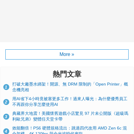
More »
熱門文章
打破大廠墨水綁架！開源、無 DRM 限制的「Open Printer」概
1
念機亮相
用AI省下4小時竟被塞更多工作！過來人曝光：為什麼優秀員工
2
不再跟你分享怎麼使用AI
典藏界大地震！美國懷舊遊戲小店驚見 97 片未公開版《超級瑪
3
利歐兄弟》變體任天堂卡帶
效能翻倍！PS6 硬體規格流出：跳過四代改用 AMD Zen 6c 混
4
合架構，4K 120fps 與全光追時代來臨