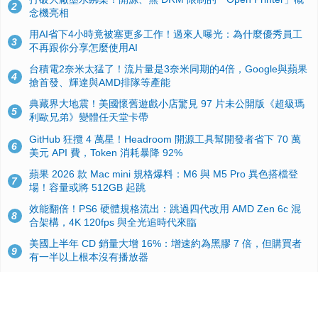
2
念機亮相
用AI省下4小時竟被塞更多工作！過來人曝光：為什麼優秀員工
3
不再跟你分享怎麼使用AI
台積電2奈米太猛了！流片量是3奈米同期的4倍，Google與蘋果
4
搶首發、輝達與AMD排隊等產能
典藏界大地震！美國懷舊遊戲小店驚見 97 片未公開版《超級瑪
5
利歐兄弟》變體任天堂卡帶
GitHub 狂攬 4 萬星！Headroom 開源工具幫開發者省下 70 萬
6
美元 API 費，Token 消耗暴降 92%
蘋果 2026 款 Mac mini 規格爆料：M6 與 M5 Pro 異色搭檔登
7
場！容量或將 512GB 起跳
效能翻倍！PS6 硬體規格流出：跳過四代改用 AMD Zen 6c 混
8
合架構，4K 120fps 與全光追時代來臨
美國上半年 CD 銷量大增 16%：增速約為黑膠 7 倍，但購買者
9
有一半以上根本沒有播放器
諾貝爾獎推手也留不住！從 AlphaFold 團隊解體看 Google 的焦
10
慮：為何明星實驗室要為 Gemini 讓路？