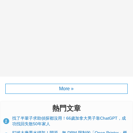
More »
熱門文章
找了半輩子求助偵探都沒用！66歲加拿大男子靠ChatGPT，成
1
功找回失散50年家人
打破大廠墨水綁架！開源、無 DRM 限制的「Open Printer」概