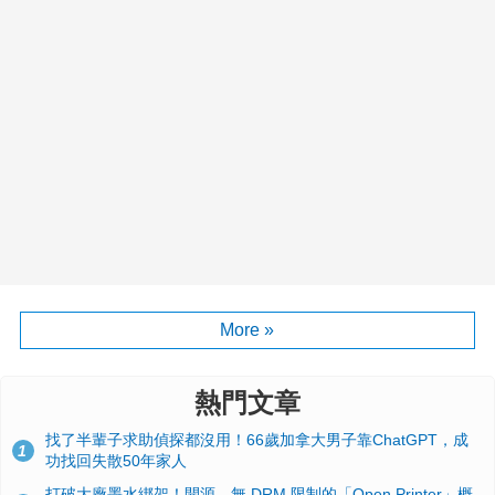
More »
熱門文章
找了半輩子求助偵探都沒用！66歲加拿大男子靠ChatGPT，成
1
功找回失散50年家人
打破大廠墨水綁架！開源、無 DRM 限制的「Open Printer」概