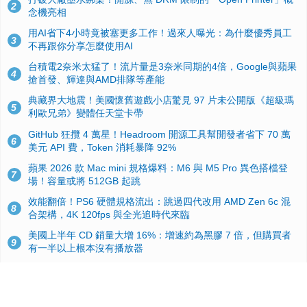
2
念機亮相
用AI省下4小時竟被塞更多工作！過來人曝光：為什麼優秀員工
3
不再跟你分享怎麼使用AI
台積電2奈米太猛了！流片量是3奈米同期的4倍，Google與蘋果
4
搶首發、輝達與AMD排隊等產能
典藏界大地震！美國懷舊遊戲小店驚見 97 片未公開版《超級瑪
5
利歐兄弟》變體任天堂卡帶
GitHub 狂攬 4 萬星！Headroom 開源工具幫開發者省下 70 萬
6
美元 API 費，Token 消耗暴降 92%
蘋果 2026 款 Mac mini 規格爆料：M6 與 M5 Pro 異色搭檔登
7
場！容量或將 512GB 起跳
效能翻倍！PS6 硬體規格流出：跳過四代改用 AMD Zen 6c 混
8
合架構，4K 120fps 與全光追時代來臨
美國上半年 CD 銷量大增 16%：增速約為黑膠 7 倍，但購買者
9
有一半以上根本沒有播放器
諾貝爾獎推手也留不住！從 AlphaFold 團隊解體看 Google 的焦
10
慮：為何明星實驗室要為 Gemini 讓路？