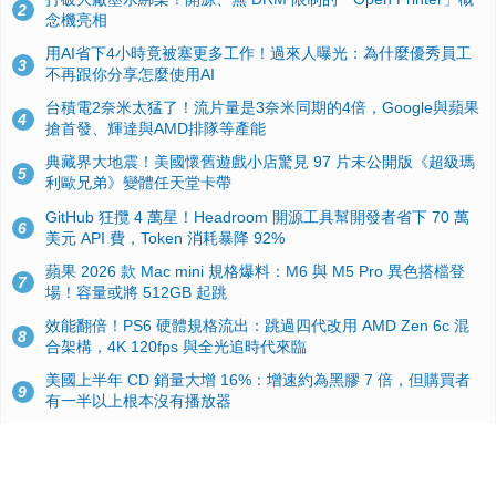
2
念機亮相
用AI省下4小時竟被塞更多工作！過來人曝光：為什麼優秀員工
3
不再跟你分享怎麼使用AI
台積電2奈米太猛了！流片量是3奈米同期的4倍，Google與蘋果
4
搶首發、輝達與AMD排隊等產能
典藏界大地震！美國懷舊遊戲小店驚見 97 片未公開版《超級瑪
5
利歐兄弟》變體任天堂卡帶
GitHub 狂攬 4 萬星！Headroom 開源工具幫開發者省下 70 萬
6
美元 API 費，Token 消耗暴降 92%
蘋果 2026 款 Mac mini 規格爆料：M6 與 M5 Pro 異色搭檔登
7
場！容量或將 512GB 起跳
效能翻倍！PS6 硬體規格流出：跳過四代改用 AMD Zen 6c 混
8
合架構，4K 120fps 與全光追時代來臨
美國上半年 CD 銷量大增 16%：增速約為黑膠 7 倍，但購買者
9
有一半以上根本沒有播放器
諾貝爾獎推手也留不住！從 AlphaFold 團隊解體看 Google 的焦
10
慮：為何明星實驗室要為 Gemini 讓路？