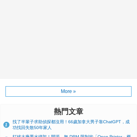
More »
熱門文章
找了半輩子求助偵探都沒用！66歲加拿大男子靠ChatGPT，成
1
功找回失散50年家人
打破大廠墨水綁架！開源、無 DRM 限制的「Open Printer」概