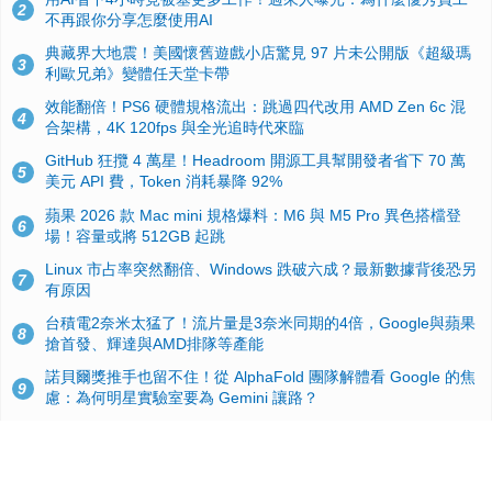
2
不再跟你分享怎麼使用AI
典藏界大地震！美國懷舊遊戲小店驚見 97 片未公開版《超級瑪
3
利歐兄弟》變體任天堂卡帶
效能翻倍！PS6 硬體規格流出：跳過四代改用 AMD Zen 6c 混
4
合架構，4K 120fps 與全光追時代來臨
GitHub 狂攬 4 萬星！Headroom 開源工具幫開發者省下 70 萬
5
美元 API 費，Token 消耗暴降 92%
蘋果 2026 款 Mac mini 規格爆料：M6 與 M5 Pro 異色搭檔登
6
場！容量或將 512GB 起跳
Linux 市占率突然翻倍、Windows 跌破六成？最新數據背後恐另
7
有原因
台積電2奈米太猛了！流片量是3奈米同期的4倍，Google與蘋果
8
搶首發、輝達與AMD排隊等產能
諾貝爾獎推手也留不住！從 AlphaFold 團隊解體看 Google 的焦
9
慮：為何明星實驗室要為 Gemini 讓路？
ASUS Pad 開賣！12.2 吋雙層 OLED、售價 19,900 元，指定電
10
信資費最低 0 元入手