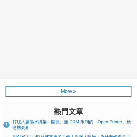
More »
熱門文章
打破大廠墨水綁架！開源、無 DRM 限制的「Open Printer」概
1
念機亮相
用AI省下4小時竟被塞更多工作！過來人曝光：為什麼優秀員工