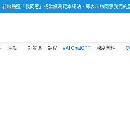
，若您點選「我同意」或繼續瀏覽本網站，即表示您同意我們的
片
活動
討論區
課程
#AI ChatGPT
深度有料
C