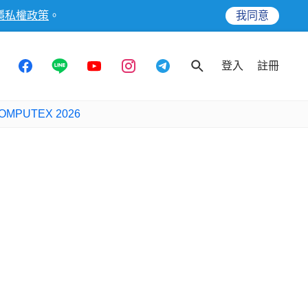
隱私權政策
。
我同意
登入
註冊
OMPUTEX 2026