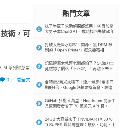
熱門文章
找了半輩子求助偵探都沒用！66歲加拿
1
大男子靠ChatGPT，成功找回失散50年
F 技術，可
家人
打破大廠墨水綁架！開源、無 DRM 限
2
制的「Open Printer」概念機亮相
記憶體漲太兇連老闆都怕了？SK海力士
3
導入 M 系列智慧型
竟然認了價格「不正常」：再漲下去不
是好事
0
看全文
台積電2奈米太猛了！流片量是3奈米同
4
期的4倍，Google與蘋果搶首發、輝達
與AMD排隊等產能
GitHub 狂攬 4 萬星！Headroom 開源工
5
具幫開發者省下 70 萬美元 API 費，
Token 消耗暴降 92%
24GB 大容量來了！NVIDIA RTX 5070
6
Ti SUPER 爆料總整理：規格、功耗、上