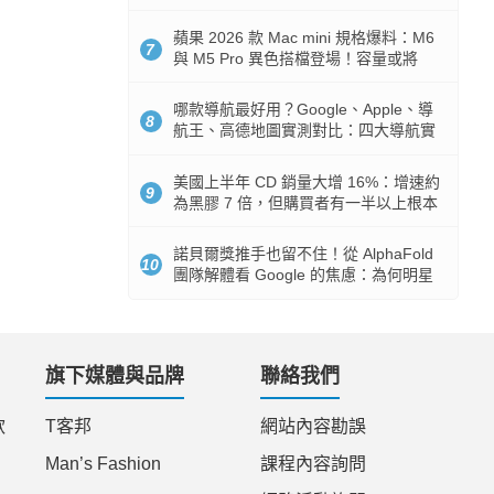
市時間
蘋果 2026 款 Mac mini 規格爆料：M6
7
與 M5 Pro 異色搭檔登場！容量或將
512GB 起跳
哪款導航最好用？Google、Apple、導
8
航王、高德地圖實測對比：四大導航實
測懶人包
美國上半年 CD 銷量大增 16%：增速約
9
為黑膠 7 倍，但購買者有一半以上根本
沒有播放器
諾貝爾獎推手也留不住！從 AlphaFold
10
團隊解體看 Google 的焦慮：為何明星
實驗室要為 Gemini 讓路？
旗下媒體與品牌
聯絡我們
款
T客邦
網站內容勘誤
Man’s Fashion
課程內容詢問