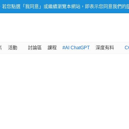
，若您點選「我同意」或繼續瀏覽本網站，即表示您同意我們的
片
活動
討論區
課程
#AI ChatGPT
深度有料
C