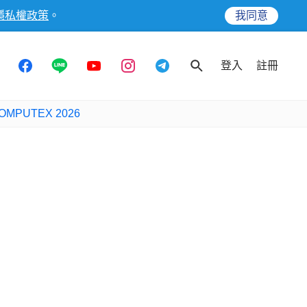
隱私權政策
。
我同意
登入
註冊
OMPUTEX 2026