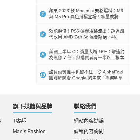
Token 消耗暴降 92%
蘋果 2026 款 Mac mini 規格爆料：M6
7
與 M5 Pro 異色搭檔登場！容量或將
512GB 起跳
效能翻倍！PS6 硬體規格流出：跳過四
8
代改用 AMD Zen 6c 混合架構，4K
120fps 與全光追時代來臨
美國上半年 CD 銷量大增 16%：增速約
9
為黑膠 7 倍，但購買者有一半以上根本
沒有播放器
諾貝爾獎推手也留不住！從 AlphaFold
10
團隊解體看 Google 的焦慮：為何明星
實驗室要為 Gemini 讓路？
旗下媒體與品牌
聯絡我們
款
T客邦
網站內容勘誤
Man’s Fashion
課程內容詢問