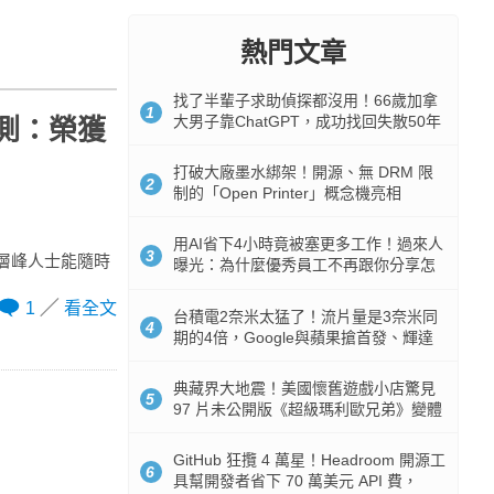
熱門文章
找了半輩子求助偵探都沒用！66歲加拿
1
大男子靠ChatGPT，成功找回失散50年
箱評測：榮獲
家人
打破大廠墨水綁架！開源、無 DRM 限
2
制的「Open Printer」概念機亮相
用AI省下4小時竟被塞更多工作！過來人
3
行動力的層峰人士能隨時
曝光：為什麼優秀員工不再跟你分享怎
麼使用AI
1
看全文
台積電2奈米太猛了！流片量是3奈米同
4
期的4倍，Google與蘋果搶首發、輝達
與AMD排隊等產能
典藏界大地震！美國懷舊遊戲小店驚見
5
97 片未公開版《超級瑪利歐兄弟》變體
任天堂卡帶
GitHub 狂攬 4 萬星！Headroom 開源工
6
具幫開發者省下 70 萬美元 API 費，