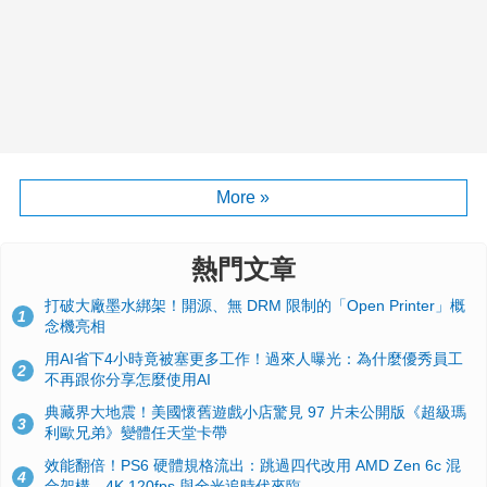
More »
熱門文章
打破大廠墨水綁架！開源、無 DRM 限制的「Open Printer」概
1
念機亮相
用AI省下4小時竟被塞更多工作！過來人曝光：為什麼優秀員工
2
不再跟你分享怎麼使用AI
典藏界大地震！美國懷舊遊戲小店驚見 97 片未公開版《超級瑪
3
利歐兄弟》變體任天堂卡帶
效能翻倍！PS6 硬體規格流出：跳過四代改用 AMD Zen 6c 混
4
合架構，4K 120fps 與全光追時代來臨