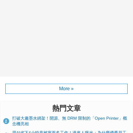
More »
熱門文章
打破大廠墨水綁架！開源、無 DRM 限制的「Open Printer」概
1
念機亮相
用AI省下4小時竟被塞更多工作！過來人曝光：為什麼優秀員工