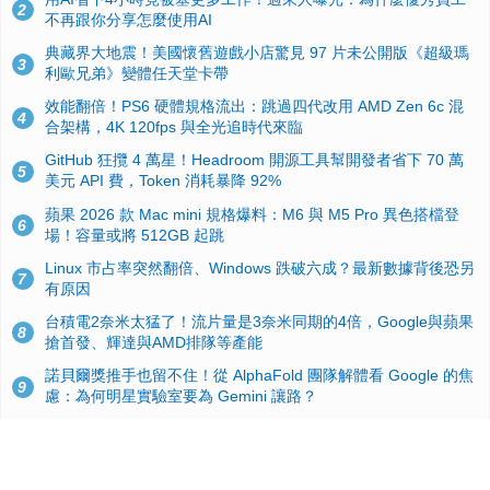
2
不再跟你分享怎麼使用AI
典藏界大地震！美國懷舊遊戲小店驚見 97 片未公開版《超級瑪
3
利歐兄弟》變體任天堂卡帶
效能翻倍！PS6 硬體規格流出：跳過四代改用 AMD Zen 6c 混
4
合架構，4K 120fps 與全光追時代來臨
GitHub 狂攬 4 萬星！Headroom 開源工具幫開發者省下 70 萬
5
美元 API 費，Token 消耗暴降 92%
蘋果 2026 款 Mac mini 規格爆料：M6 與 M5 Pro 異色搭檔登
6
場！容量或將 512GB 起跳
Linux 市占率突然翻倍、Windows 跌破六成？最新數據背後恐另
7
有原因
台積電2奈米太猛了！流片量是3奈米同期的4倍，Google與蘋果
8
搶首發、輝達與AMD排隊等產能
諾貝爾獎推手也留不住！從 AlphaFold 團隊解體看 Google 的焦
9
慮：為何明星實驗室要為 Gemini 讓路？
ASUS Pad 開賣！12.2 吋雙層 OLED、售價 19,900 元，指定電
10
信資費最低 0 元入手