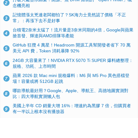
2
念機亮相
記憶體漲太兇連老闆都怕了？SK海力士竟然認了價格「不正
3
常」：再漲下去不是好事
台積電2奈米太猛了！流片量是3奈米同期的4倍，Google與蘋果
4
搶首發、輝達與AMD排隊等產能
GitHub 狂攬 4 萬星！Headroom 開源工具幫開發者省下 70 萬
5
美元 API 費，Token 消耗暴降 92%
24GB 大容量來了！NVIDIA RTX 5070 Ti SUPER 爆料總整理：
6
規格、功耗、上市時間
蘋果 2026 款 Mac mini 規格爆料：M6 與 M5 Pro 異色搭檔登
7
場！容量或將 512GB 起跳
哪款導航最好用？Google、Apple、導航王、高德地圖實測對
8
比：四大導航實測懶人包
美國上半年 CD 銷量大增 16%：增速約為黑膠 7 倍，但購買者
9
有一半以上根本沒有播放器
諾貝爾獎推手也留不住！從 AlphaFold 團隊解體看 Google 的焦
10
慮：為何明星實驗室要為 Gemini 讓路？