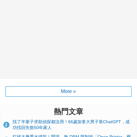
More »
熱門文章
找了半輩子求助偵探都沒用！66歲加拿大男子靠ChatGPT，成
1
功找回失散50年家人
打破大廠墨水綁架！開源、無 DRM 限制的「Open Printer」概