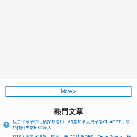
More »
熱門文章
找了半輩子求助偵探都沒用！66歲加拿大男子靠ChatGPT，成
1
功找回失散50年家人
打破大廠墨水綁架！開源、無 DRM 限制的「Open Printer」概