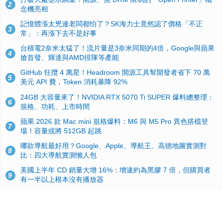
2
念機亮相
記憶體漲太兇連老闆都怕了？SK海力士竟然認了價格「不正
3
常」：再漲下去不是好事
台積電2奈米太猛了！流片量是3奈米同期的4倍，Google與蘋果
4
搶首發、輝達與AMD排隊等產能
GitHub 狂攬 4 萬星！Headroom 開源工具幫開發者省下 70 萬
5
美元 API 費，Token 消耗暴降 92%
24GB 大容量來了！NVIDIA RTX 5070 Ti SUPER 爆料總整理：
6
規格、功耗、上市時間
蘋果 2026 款 Mac mini 規格爆料：M6 與 M5 Pro 異色搭檔登
7
場！容量或將 512GB 起跳
哪款導航最好用？Google、Apple、導航王、高德地圖實測對
8
比：四大導航實測懶人包
美國上半年 CD 銷量大增 16%：增速約為黑膠 7 倍，但購買者
9
有一半以上根本沒有播放器
諾貝爾獎推手也留不住！從 AlphaFold 團隊解體看 Google 的焦
10
慮：為何明星實驗室要為 Gemini 讓路？