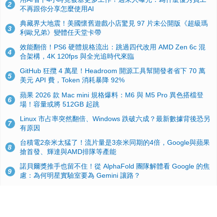
2
不再跟你分享怎麼使用AI
典藏界大地震！美國懷舊遊戲小店驚見 97 片未公開版《超級瑪
3
利歐兄弟》變體任天堂卡帶
效能翻倍！PS6 硬體規格流出：跳過四代改用 AMD Zen 6c 混
4
合架構，4K 120fps 與全光追時代來臨
GitHub 狂攬 4 萬星！Headroom 開源工具幫開發者省下 70 萬
5
美元 API 費，Token 消耗暴降 92%
蘋果 2026 款 Mac mini 規格爆料：M6 與 M5 Pro 異色搭檔登
6
場！容量或將 512GB 起跳
Linux 市占率突然翻倍、Windows 跌破六成？最新數據背後恐另
7
有原因
台積電2奈米太猛了！流片量是3奈米同期的4倍，Google與蘋果
8
搶首發、輝達與AMD排隊等產能
諾貝爾獎推手也留不住！從 AlphaFold 團隊解體看 Google 的焦
9
慮：為何明星實驗室要為 Gemini 讓路？
ASUS Pad 開賣！12.2 吋雙層 OLED、售價 19,900 元，指定電
10
信資費最低 0 元入手