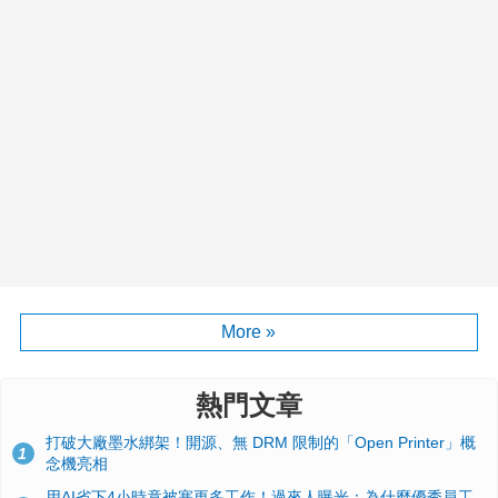
More »
熱門文章
打破大廠墨水綁架！開源、無 DRM 限制的「Open Printer」概
1
念機亮相
用AI省下4小時竟被塞更多工作！過來人曝光：為什麼優秀員工