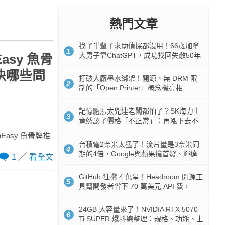
熱門文章
找了半輩子求助偵探都沒用！66歲加拿
1
大男子靠ChatGPT，成功找回失散50年
asy 魚骨
家人
解決哪些問
打破大廠墨水綁架！開源、無 DRM 限
2
制的「Open Printer」概念機亮相
記憶體漲太兇連老闆都怕了？SK海力士
3
竟然認了價格「不正常」：再漲下去不
是好事
hEasy 魚骨牌推
台積電2奈米太猛了！流片量是3奈米同
4
期的4倍，Google與蘋果搶首發、輝達
1
看全文
與AMD排隊等產能
GitHub 狂攬 4 萬星！Headroom 開源工
5
具幫開發者省下 70 萬美元 API 費，
Token 消耗暴降 92%
24GB 大容量來了！NVIDIA RTX 5070
6
Ti SUPER 爆料總整理：規格、功耗、上