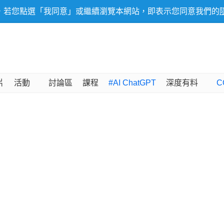
，若您點選「我同意」或繼續瀏覽本網站，即表示您同意我們的
片
活動
討論區
課程
#AI ChatGPT
深度有料
C