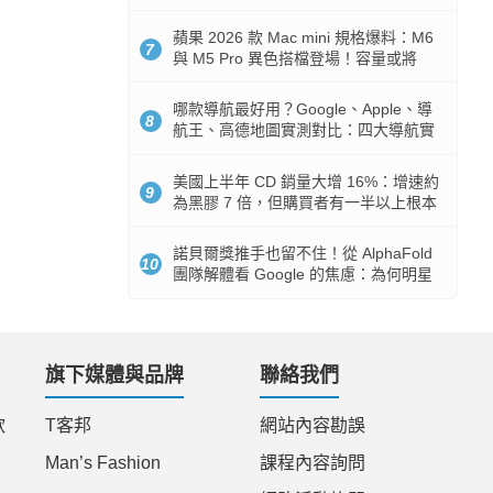
市時間
蘋果 2026 款 Mac mini 規格爆料：M6
7
與 M5 Pro 異色搭檔登場！容量或將
512GB 起跳
哪款導航最好用？Google、Apple、導
8
航王、高德地圖實測對比：四大導航實
測懶人包
美國上半年 CD 銷量大增 16%：增速約
9
為黑膠 7 倍，但購買者有一半以上根本
沒有播放器
諾貝爾獎推手也留不住！從 AlphaFold
10
團隊解體看 Google 的焦慮：為何明星
實驗室要為 Gemini 讓路？
旗下媒體與品牌
聯絡我們
款
T客邦
網站內容勘誤
Man’s Fashion
課程內容詢問