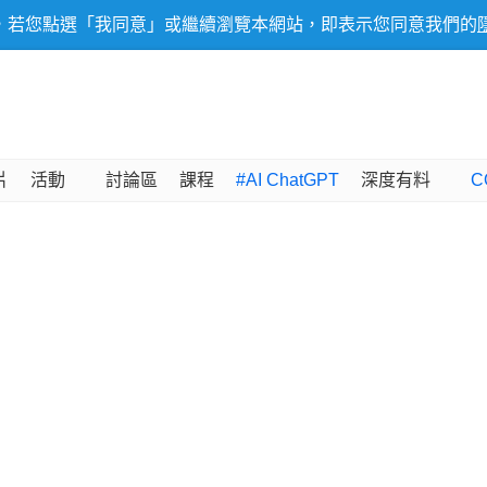
，若您點選「我同意」或繼續瀏覽本網站，即表示您同意我們的
片
活動
討論區
課程
#AI ChatGPT
深度有料
C