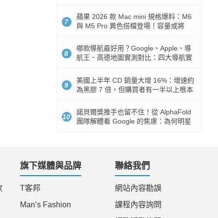
市時間
蘋果 2026 款 Mac mini 規格爆料：M6
7
與 M5 Pro 異色搭檔登場！容量或將
512GB 起跳
哪款導航最好用？Google、Apple、導
8
航王、高德地圖實測對比：四大導航實
測懶人包
美國上半年 CD 銷量大增 16%：增速約
9
為黑膠 7 倍，但購買者有一半以上根本
沒有播放器
諾貝爾獎推手也留不住！從 AlphaFold
10
團隊解體看 Google 的焦慮：為何明星
實驗室要為 Gemini 讓路？
旗下媒體與品牌
聯絡我們
款
T客邦
網站內容勘誤
Man’s Fashion
課程內容詢問