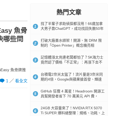
熱門文章
找了半輩子求助偵探都沒用！66歲加拿
1
大男子靠ChatGPT，成功找回失散50年
asy 魚骨
家人
解決哪些問
打破大廠墨水綁架！開源、無 DRM 限
2
制的「Open Printer」概念機亮相
記憶體漲太兇連老闆都怕了？SK海力士
3
竟然認了價格「不正常」：再漲下去不
是好事
hEasy 魚骨牌推
台積電2奈米太猛了！流片量是3奈米同
4
期的4倍，Google與蘋果搶首發、輝達
1
看全文
與AMD排隊等產能
GitHub 狂攬 4 萬星！Headroom 開源工
5
具幫開發者省下 70 萬美元 API 費，
Token 消耗暴降 92%
24GB 大容量來了！NVIDIA RTX 5070
6
Ti SUPER 爆料總整理：規格、功耗、上