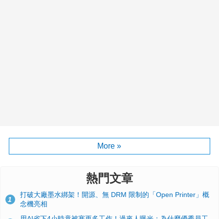
More »
熱門文章
打破大廠墨水綁架！開源、無 DRM 限制的「Open Printer」概
1
念機亮相
用AI省下4小時竟被塞更多工作！過來人曝光：為什麼優秀員工