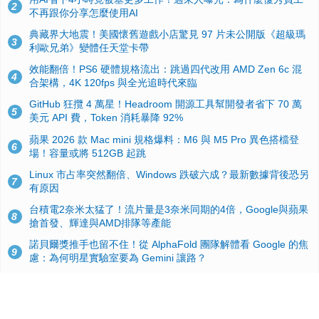
2
不再跟你分享怎麼使用AI
典藏界大地震！美國懷舊遊戲小店驚見 97 片未公開版《超級瑪
3
利歐兄弟》變體任天堂卡帶
效能翻倍！PS6 硬體規格流出：跳過四代改用 AMD Zen 6c 混
4
合架構，4K 120fps 與全光追時代來臨
GitHub 狂攬 4 萬星！Headroom 開源工具幫開發者省下 70 萬
5
美元 API 費，Token 消耗暴降 92%
蘋果 2026 款 Mac mini 規格爆料：M6 與 M5 Pro 異色搭檔登
6
場！容量或將 512GB 起跳
Linux 市占率突然翻倍、Windows 跌破六成？最新數據背後恐另
7
有原因
台積電2奈米太猛了！流片量是3奈米同期的4倍，Google與蘋果
8
搶首發、輝達與AMD排隊等產能
諾貝爾獎推手也留不住！從 AlphaFold 團隊解體看 Google 的焦
9
慮：為何明星實驗室要為 Gemini 讓路？
ASUS Pad 開賣！12.2 吋雙層 OLED、售價 19,900 元，指定電
10
信資費最低 0 元入手