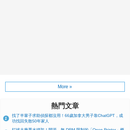
More »
熱門文章
找了半輩子求助偵探都沒用！66歲加拿大男子靠ChatGPT，成
1
功找回失散50年家人
打破大廠墨水綁架！開源、無 DRM 限制的「Open Printer」概