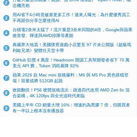
2
念機亮相
用AI省下4小時竟被塞更多工作！過來人曝光：為什麼優秀員工
3
不再跟你分享怎麼使用AI
台積電2奈米太猛了！流片量是3奈米同期的4倍，Google與蘋果
4
搶首發、輝達與AMD排隊等產能
典藏界大地震！美國懷舊遊戲小店驚見 97 片未公開版《超級瑪
5
利歐兄弟》變體任天堂卡帶
GitHub 狂攬 4 萬星！Headroom 開源工具幫開發者省下 70 萬
6
美元 API 費，Token 消耗暴降 92%
蘋果 2026 款 Mac mini 規格爆料：M6 與 M5 Pro 異色搭檔登
7
場！容量或將 512GB 起跳
效能翻倍！PS6 硬體規格流出：跳過四代改用 AMD Zen 6c 混
8
合架構，4K 120fps 與全光追時代來臨
美國上半年 CD 銷量大增 16%：增速約為黑膠 7 倍，但購買者
9
有一半以上根本沒有播放器
諾貝爾獎推手也留不住！從 AlphaFold 團隊解體看 Google 的焦
10
慮：為何明星實驗室要為 Gemini 讓路？