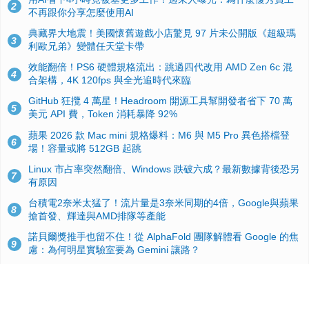
2
不再跟你分享怎麼使用AI
典藏界大地震！美國懷舊遊戲小店驚見 97 片未公開版《超級瑪
3
利歐兄弟》變體任天堂卡帶
效能翻倍！PS6 硬體規格流出：跳過四代改用 AMD Zen 6c 混
4
合架構，4K 120fps 與全光追時代來臨
GitHub 狂攬 4 萬星！Headroom 開源工具幫開發者省下 70 萬
5
美元 API 費，Token 消耗暴降 92%
蘋果 2026 款 Mac mini 規格爆料：M6 與 M5 Pro 異色搭檔登
6
場！容量或將 512GB 起跳
Linux 市占率突然翻倍、Windows 跌破六成？最新數據背後恐另
7
有原因
台積電2奈米太猛了！流片量是3奈米同期的4倍，Google與蘋果
8
搶首發、輝達與AMD排隊等產能
諾貝爾獎推手也留不住！從 AlphaFold 團隊解體看 Google 的焦
9
慮：為何明星實驗室要為 Gemini 讓路？
ASUS Pad 開賣！12.2 吋雙層 OLED、售價 19,900 元，指定電
10
信資費最低 0 元入手