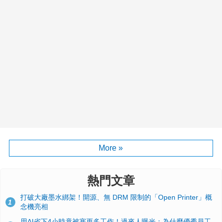
More »
熱門文章
打破大廠墨水綁架！開源、無 DRM 限制的「Open Printer」概
1
念機亮相
用AI省下4小時竟被塞更多工作！過來人曝光：為什麼優秀員工