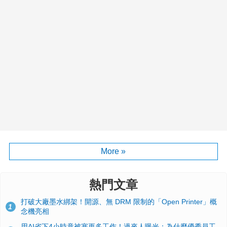
More »
熱門文章
打破大廠墨水綁架！開源、無 DRM 限制的「Open Printer」概
1
念機亮相
用AI省下4小時竟被塞更多工作！過來人曝光：為什麼優秀員工