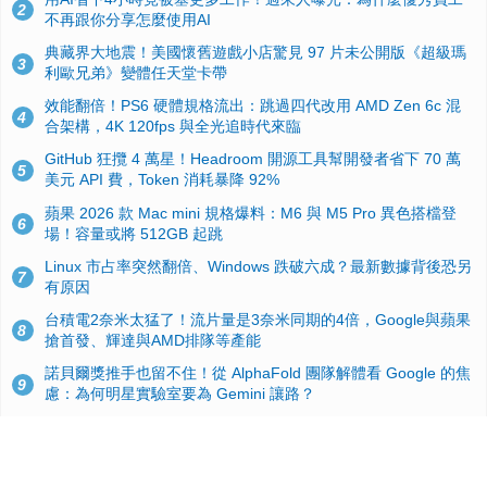
2
不再跟你分享怎麼使用AI
典藏界大地震！美國懷舊遊戲小店驚見 97 片未公開版《超級瑪
3
利歐兄弟》變體任天堂卡帶
效能翻倍！PS6 硬體規格流出：跳過四代改用 AMD Zen 6c 混
4
合架構，4K 120fps 與全光追時代來臨
GitHub 狂攬 4 萬星！Headroom 開源工具幫開發者省下 70 萬
5
美元 API 費，Token 消耗暴降 92%
蘋果 2026 款 Mac mini 規格爆料：M6 與 M5 Pro 異色搭檔登
6
場！容量或將 512GB 起跳
Linux 市占率突然翻倍、Windows 跌破六成？最新數據背後恐另
7
有原因
台積電2奈米太猛了！流片量是3奈米同期的4倍，Google與蘋果
8
搶首發、輝達與AMD排隊等產能
諾貝爾獎推手也留不住！從 AlphaFold 團隊解體看 Google 的焦
9
慮：為何明星實驗室要為 Gemini 讓路？
ASUS Pad 開賣！12.2 吋雙層 OLED、售價 19,900 元，指定電
10
信資費最低 0 元入手