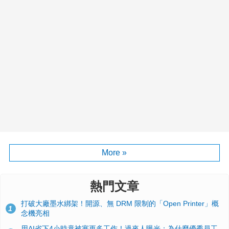
More »
熱門文章
打破大廠墨水綁架！開源、無 DRM 限制的「Open Printer」概
1
念機亮相
用AI省下4小時竟被塞更多工作！過來人曝光：為什麼優秀員工