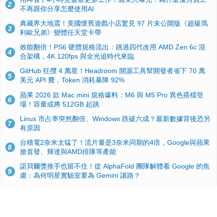
2
不再跟你分享怎麼使用AI
典藏界大地震！美國懷舊遊戲小店驚見 97 片未公開版《超級瑪
3
利歐兄弟》變體任天堂卡帶
效能翻倍！PS6 硬體規格流出：跳過四代改用 AMD Zen 6c 混
4
合架構，4K 120fps 與全光追時代來臨
GitHub 狂攬 4 萬星！Headroom 開源工具幫開發者省下 70 萬
5
美元 API 費，Token 消耗暴降 92%
蘋果 2026 款 Mac mini 規格爆料：M6 與 M5 Pro 異色搭檔登
6
場！容量或將 512GB 起跳
Linux 市占率突然翻倍、Windows 跌破六成？最新數據背後恐另
7
有原因
台積電2奈米太猛了！流片量是3奈米同期的4倍，Google與蘋果
8
搶首發、輝達與AMD排隊等產能
諾貝爾獎推手也留不住！從 AlphaFold 團隊解體看 Google 的焦
9
慮：為何明星實驗室要為 Gemini 讓路？
ASUS Pad 開賣！12.2 吋雙層 OLED、售價 19,900 元，指定電
10
信資費最低 0 元入手