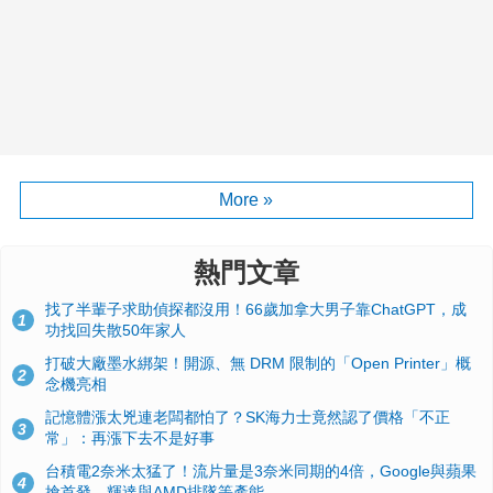
More »
熱門文章
找了半輩子求助偵探都沒用！66歲加拿大男子靠ChatGPT，成
1
功找回失散50年家人
打破大廠墨水綁架！開源、無 DRM 限制的「Open Printer」概
2
念機亮相
記憶體漲太兇連老闆都怕了？SK海力士竟然認了價格「不正
3
常」：再漲下去不是好事
台積電2奈米太猛了！流片量是3奈米同期的4倍，Google與蘋果
4
搶首發、輝達與AMD排隊等產能