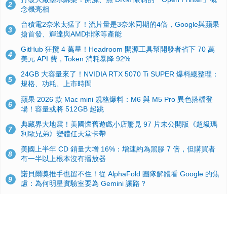
2
念機亮相
台積電2奈米太猛了！流片量是3奈米同期的4倍，Google與蘋果
3
搶首發、輝達與AMD排隊等產能
GitHub 狂攬 4 萬星！Headroom 開源工具幫開發者省下 70 萬
4
美元 API 費，Token 消耗暴降 92%
24GB 大容量來了！NVIDIA RTX 5070 Ti SUPER 爆料總整理：
5
規格、功耗、上市時間
蘋果 2026 款 Mac mini 規格爆料：M6 與 M5 Pro 異色搭檔登
6
場！容量或將 512GB 起跳
典藏界大地震！美國懷舊遊戲小店驚見 97 片未公開版《超級瑪
7
利歐兄弟》變體任天堂卡帶
美國上半年 CD 銷量大增 16%：增速約為黑膠 7 倍，但購買者
8
有一半以上根本沒有播放器
諾貝爾獎推手也留不住！從 AlphaFold 團隊解體看 Google 的焦
9
慮：為何明星實驗室要為 Gemini 讓路？
用AI省下4小時竟被塞更多工作！過來人曝光：為什麼優秀員工
10
不再跟你分享怎麼使用AI