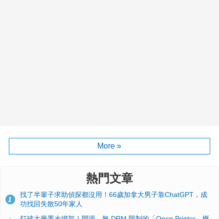
More »
熱門文章
找了半輩子求助偵探都沒用！66歲加拿大男子靠ChatGPT，成
1
功找回失散50年家人
打破大廠墨水綁架！開源、無 DRM 限制的「Open Printer」概