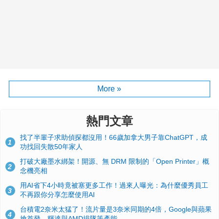
More »
熱門文章
找了半輩子求助偵探都沒用！66歲加拿大男子靠ChatGPT，成
1
功找回失散50年家人
打破大廠墨水綁架！開源、無 DRM 限制的「Open Printer」概
2
念機亮相
用AI省下4小時竟被塞更多工作！過來人曝光：為什麼優秀員工
3
不再跟你分享怎麼使用AI
台積電2奈米太猛了！流片量是3奈米同期的4倍，Google與蘋果
4
搶首發、輝達與AMD排隊等產能