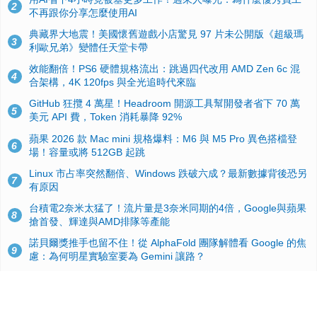
2
不再跟你分享怎麼使用AI
典藏界大地震！美國懷舊遊戲小店驚見 97 片未公開版《超級瑪
3
利歐兄弟》變體任天堂卡帶
效能翻倍！PS6 硬體規格流出：跳過四代改用 AMD Zen 6c 混
4
合架構，4K 120fps 與全光追時代來臨
GitHub 狂攬 4 萬星！Headroom 開源工具幫開發者省下 70 萬
5
美元 API 費，Token 消耗暴降 92%
蘋果 2026 款 Mac mini 規格爆料：M6 與 M5 Pro 異色搭檔登
6
場！容量或將 512GB 起跳
Linux 市占率突然翻倍、Windows 跌破六成？最新數據背後恐另
7
有原因
台積電2奈米太猛了！流片量是3奈米同期的4倍，Google與蘋果
8
搶首發、輝達與AMD排隊等產能
諾貝爾獎推手也留不住！從 AlphaFold 團隊解體看 Google 的焦
9
慮：為何明星實驗室要為 Gemini 讓路？
ASUS Pad 開賣！12.2 吋雙層 OLED、售價 19,900 元，指定電
10
信資費最低 0 元入手