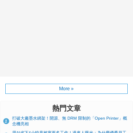
More »
熱門文章
打破大廠墨水綁架！開源、無 DRM 限制的「Open Printer」概
1
念機亮相
用AI省下4小時竟被塞更多工作！過來人曝光：為什麼優秀員工